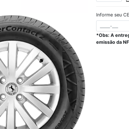
Informe seu CE
*Obs: A entreg
emissão da NF