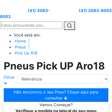
Atendimento:
(41) 3083-
Whatsapp:
(41) 3083-8002
8002
Você está em:
Home
|
Pneus
|
Pick Up R18
Pneus Pick UP Aro18
Filtrar
Não encontrou o seu Pneu? Clique aqui para
consultar
Vamos
Começar?
Verifique a medida na lateral do seu pneu