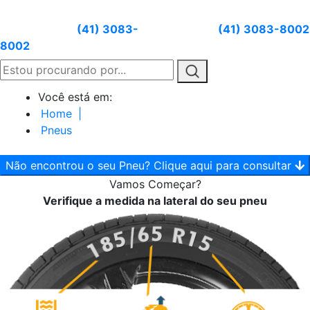
Atendimento:
(41) 3083-
Whatsapp:
(41) 3083-8002
8002
Você está em:
Home
|
Pneus
Não encontrou o seu Pneu? Clique aqui para consultar
Vamos
Começar?
Verifique a medida na lateral do seu pneu