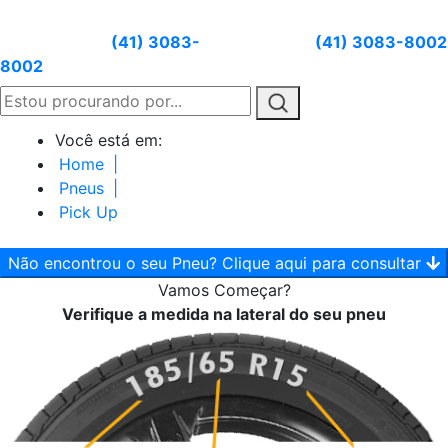
Atendimento:
(41) 3083-
Whatsapp:
(41) 3083-8002
8002
Você está em:
Home
|
Pneus
|
Pick Up
Não encontrou o seu Pneu? Clique aqui para consultar
Vamos
Começar?
Verifique a medida na lateral do seu pneu