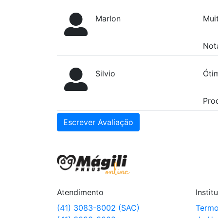
Marlon
Mui
Not
Silvio
Óti
Pro
Escrever Avaliação
Atendimento
Instit
(41) 3083-8002 (SAC)
Termo