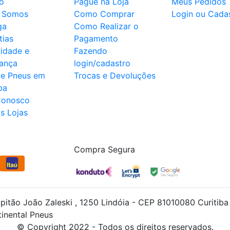
o
Pague na Loja
Meus Pedidos
 Somos
Como Comprar
Login ou Cadas
ga
Como Realizar o
tias
Pagamento
cidade e
Fazendo
ança
login/cadastro
de Pneus em
Trocas e Devoluções
ba
Conosco
s Lojas
Compra Segura
apitão João Zaleski , 1250 Lindóia - CEP 81010080 Curit
inental Pneus
© Copyright 2022 - Todos os direitos reservados.