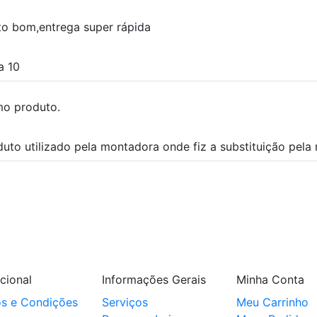
to bom,entrega super rápida
a 10
mo produto.
duto utilizado pela montadora onde fiz a substituição pel
ucional
Informações Gerais
Minha Conta
s e Condições
Serviços
Meu Carrinho