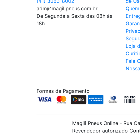
(41) 3083-8002
de Us
adm@magilipneus.com.br
Quem
De Segunda a Sexta das 08h às
Entre
18h
Garan
Priva
Segur
Loja 
Curiti
Fale 
Nossa
Formas de Pagamento
Magili Pneus Online - Rua C
Revendedor autorizado Cont