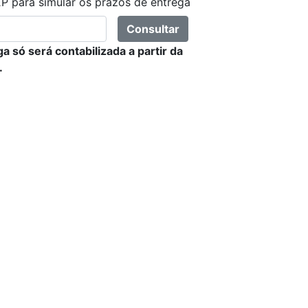
P para simular os prazos de entrega
Consultar
a só será contabilizada a partir da
.