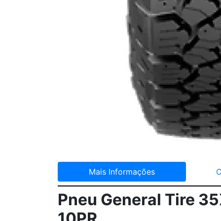
Mais Informações
C
Pneu General Tire 3
10PR