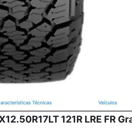
aracterísticas Técnicas
Veículos
5X12.50R17LT 121R LRE FR G