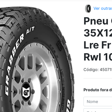
Ver outra
Pneu 
35X12
Lre F
Rwl 1
Código: 45071
Produto fora 