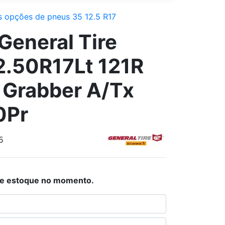
s opções de pneus 35 12.5 R17
General Tire
.50R17Lt 121R
r Grabber A/Tx
0Pr
5
de estoque no momento.