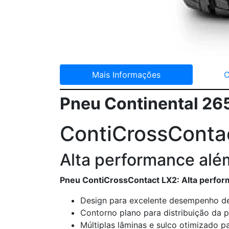
Mais Informações
C
Pneu Continental 26
ContiCrossConta
Alta performance além
Pneu ContiCrossContact LX2: Alta perform
Design para excelente desempenho de 
Contorno plano para distribuição da p
Múltiplas lâminas e sulco otimizado p