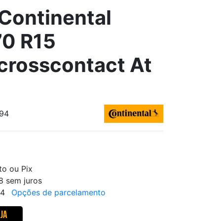
Continental
0 R15
crosscontact At
894
to ou Pix
8 sem juros
64
Opções de parcelamento