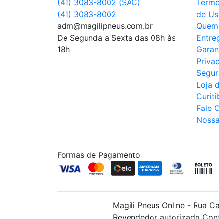
(41) 3083-8002 (SAC)
Termo
(41) 3083-8002
de Us
adm@magilipneus.com.br
Quem
De Segunda a Sexta das 08h às
Entre
18h
Garan
Priva
Segur
Loja 
Curiti
Fale 
Nossa
Formas de Pagamento
Magili Pneus Online - Rua C
Revendedor autorizado Cont