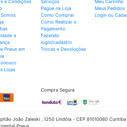
s e Condições
Serviços
Meu Carrinho
o
Pague na Loja
Meus Pedidos
 Somos
Como Comprar
Login ou Cadas
ga
Como Realizar o
tias
Pagamento
cidade e
Fazendo
ança
login/cadastro
de Pneus em
Trocas e Devoluções
ba
Conosco
s Lojas
Compra Segura
apitão João Zaleski , 1250 Lindóia - CEP 81010080 Curit
inental Pneus