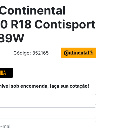
Continental
0 R18 Contisport
 89W
)
Código: 352165
nível sob encomenda, faça sua cotação!