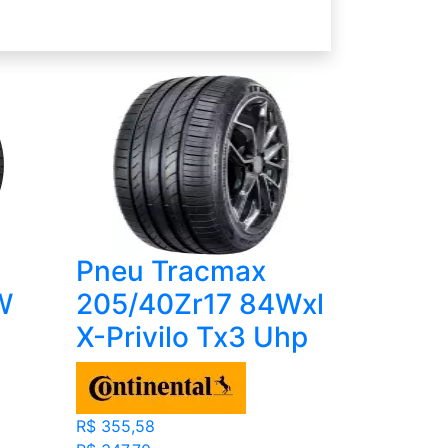
Pneu Tracmax
W
205/40Zr17 84Wxl
X-Privilo Tx3 Uhp
R$ 355,58