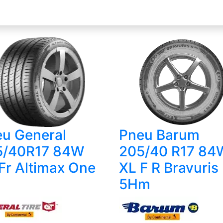
u General
Pneu Barum
5/40R17 84W
205/40 R17 84
Fr Altimax One
XL F R Bravuris
5Hm