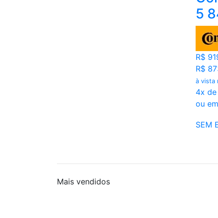
5 
R$ 91
R$ 87
à vista
4x de
ou em
SEM 
Mais
vendidos