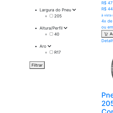
R$ 47
R$ 44
Largura do Pneu
205
à vista
4x de
ou em
Altura/Perfil
A
40
Detal
Aro
R17
Filtrar
Pne
205
Con