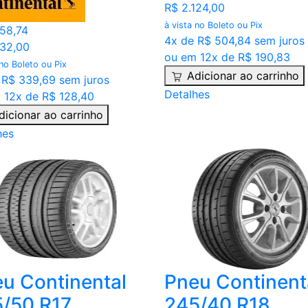
R$ 2.124,00
à vista no Boleto ou Pix
358,74
4x de R$ 504,84 sem juros
332,00
ou em 12x de R$ 190,83
 no Boleto ou Pix
Adicionar ao carrinho
 R$ 339,69 sem juros
Detalhes
 12x de R$ 128,40
dicionar ao carrinho
hes
u Continental
Pneu Continent
/50 R17
245/40 R18