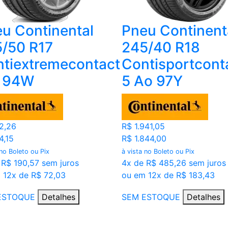
u Continental
Pneu Continent
/50 R17
245/40 R18
tiextremecontact
Contisportcont
 94W
5 Ao 97Y
2,26
R$ 1.941,05
4,15
R$ 1.844,00
 no Boleto ou Pix
à vista no Boleto ou Pix
 R$ 190,57 sem juros
4x de R$ 485,26 sem juros
 12x de R$ 72,03
ou em 12x de R$ 183,43
ESTOQUE
Detalhes
SEM ESTOQUE
Detalhes