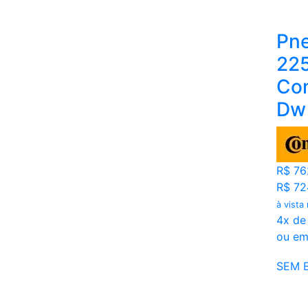
Pne
225
Con
Dw
R$ 76
R$ 72
à vista
4x de
ou em
SEM 