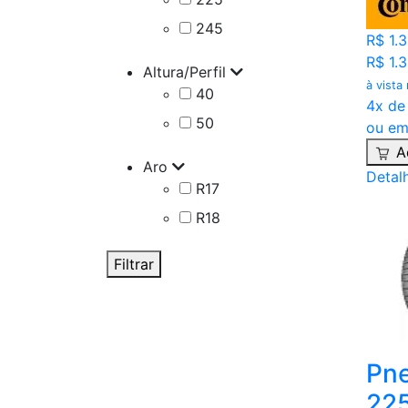
245
R$ 1.
R$ 1.
Altura/Perfil
à vista
40
4x de
50
ou em
A
Aro
Detal
R17
R18
Filtrar
Pne
225