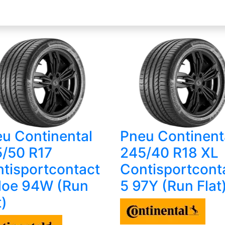
u Continental
Pneu Continent
/50 R17
245/40 R18 XL
tisportcontact
Contisportcont
Moe 94W (Run
5 97Y (Run Flat
t)