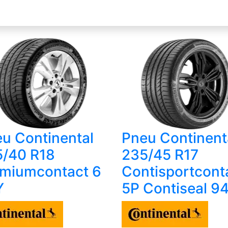
u Continental
Pneu Continent
5/40 R18
235/45 R17
miumcontact 6
Contisportcont
Y
5P Contiseal 9