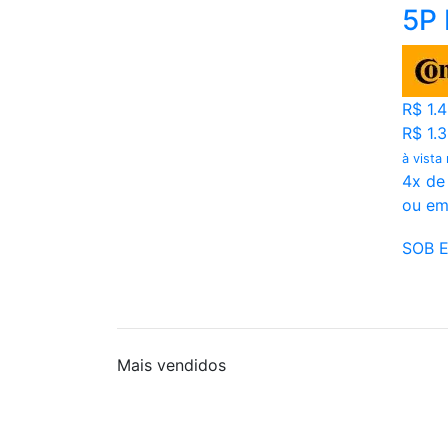
5P
R$ 1.
R$ 1.
à vista
4x de
ou em
SOB 
Mais
vendidos