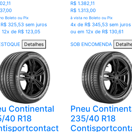
02,11
R$ 1.382,11
237,00
R$ 1.313,00
 no Boleto ou Pix
à vista no Boleto ou Pix
 R$ 325,53 sem juros
4x de R$ 345,53 sem juros
 12x de R$ 123,05
ou em 12x de R$ 130,61
ESTOQUE
Detalhes
SOB ENCOMENDA
Detalh
u Continental
Pneu Continent
5/40 R18
235/40 R18
tisportcontact
Contisportcont