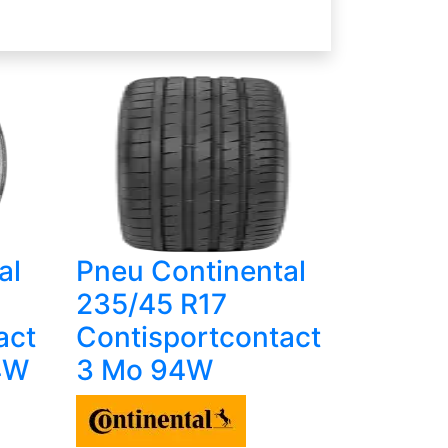
al
Pneu Continental
235/45 R17
act
Contisportcontact
4W
3 Mo 94W