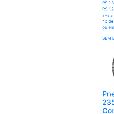
R$ 1.3
R$ 1.
à vista
4x de
ou em
SEM 
Pne
23
Con