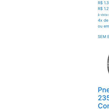
R$ 1.3
R$ 1.
à vista
4x de
ou em
SEM 
Pne
23
Con