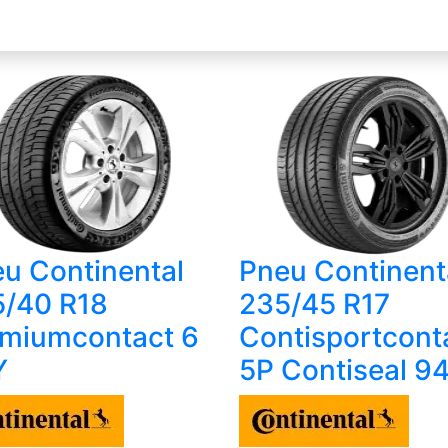
u Continental
Pneu Continent
5/40 R18
235/45 R17
miumcontact 6
Contisportcont
Y
5P Contiseal 9