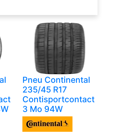
al
Pneu Continental
235/45 R17
act
Contisportcontact
4W
3 Mo 94W