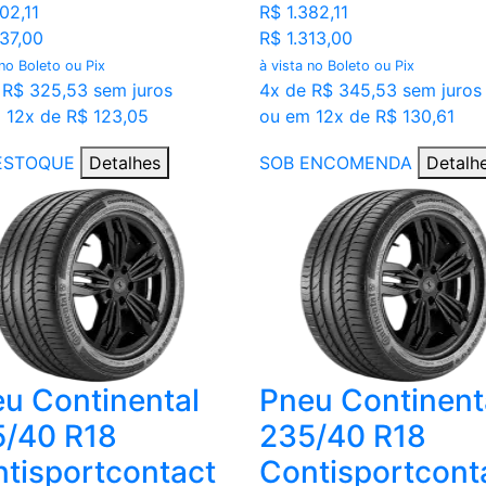
02,11
R$ 1.382,11
237,00
R$ 1.313,00
 no Boleto ou Pix
à vista no Boleto ou Pix
 R$ 325,53 sem juros
4x de R$ 345,53 sem juros
 12x de R$ 123,05
ou em 12x de R$ 130,61
ESTOQUE
Detalhes
SOB ENCOMENDA
Detalh
u Continental
Pneu Continent
5/40 R18
235/40 R18
tisportcontact
Contisportcont