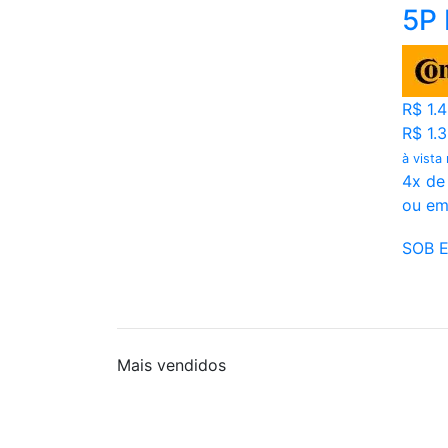
5P
R$ 1.
R$ 1.
à vista
4x de
ou em
SOB 
Mais
vendidos