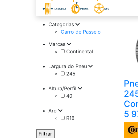
Categorias
Carro de Passeio
Marcas
Continental
Largura do Pneu
245
Pne
Altura/Perfil
245
40
Con
Aro
5 9
R18
Filtrar