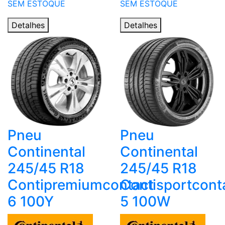
SEM ESTOQUE
SEM ESTOQUE
Detalhes
Detalhes
Pneu
Pneu
Continental
Continental
245/45 R18
245/45 R18
Contipremiumcontact
Contisportcont
6 100Y
5 100W