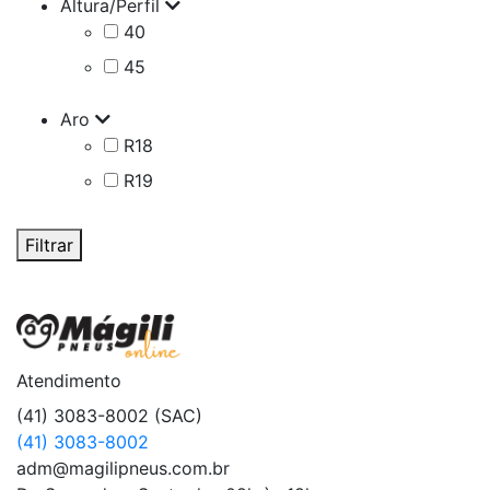
Altura/Perfil
40
45
Aro
R18
R19
Filtrar
Atendimento
(41) 3083-8002 (SAC)
(41) 3083-8002
adm@magilipneus.com.br