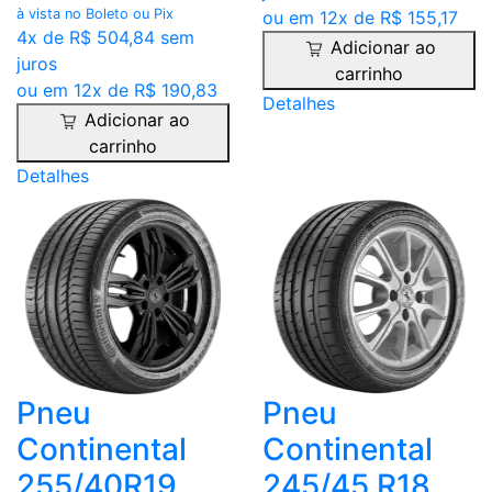
à vista no Boleto ou Pix
ou em 12x de R$ 155,17
4x de R$ 504,84 sem
Adicionar ao
juros
carrinho
ou em 12x de R$ 190,83
Detalhes
Adicionar ao
carrinho
Detalhes
Pneu
Pneu
Continental
Continental
255/40R19
245/45 R18