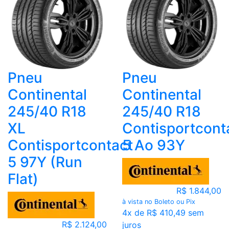
Pneu
Pneu
Continental
Continental
245/40 R18
245/40 R18
XL
Contisportcont
Contisportcontact
5 Ao 93Y
5 97Y (Run
Flat)
R$ 1.844,00
à vista no Boleto ou Pix
4x de R$ 410,49 sem
R$ 2.124,00
juros