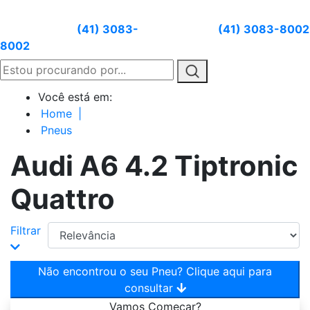
Atendimento:
(41) 3083-
Whatsapp:
(41) 3083-8002
8002
Você está em:
Home
|
Pneus
Audi A6 4.2 Tiptronic
Quattro
Filtrar
Não encontrou o seu Pneu? Clique aqui para
consultar
Vamos
Começar?