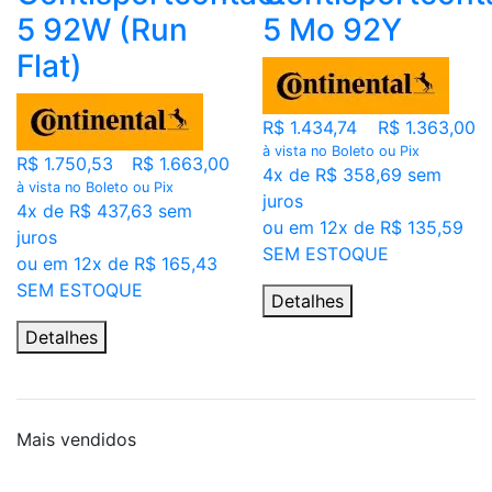
5 92W (Run
5 Mo 92Y
Flat)
R$ 1.434,74
R$ 1.363,00
à vista no Boleto ou Pix
R$ 1.750,53
R$ 1.663,00
4x de R$ 358,69 sem
à vista no Boleto ou Pix
juros
4x de R$ 437,63 sem
ou em 12x de R$ 135,59
juros
SEM ESTOQUE
ou em 12x de R$ 165,43
SEM ESTOQUE
Detalhes
Detalhes
Mais
vendidos