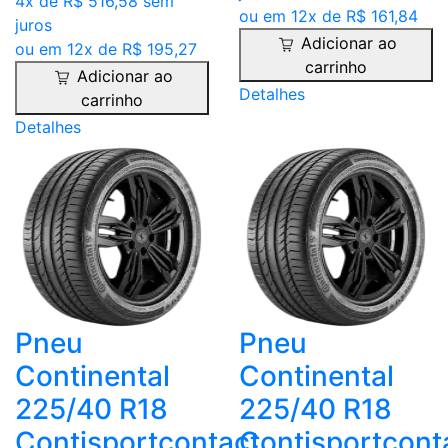
4x de R$ 516,58 sem
ou em 12x de R$ 161,84
juros
Adicionar ao
ou em 12x de R$ 195,27
carrinho
Adicionar ao
Detalhes
carrinho
Detalhes
Pneu
Pneu
Continental
Continental
225/40 R18
225/40 R18
Contisportcontact
Contisportcont