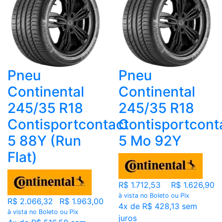
Pneu
Pneu
Continental
Continental
245/35 R18
245/35 R18
Contisportcontact
Contisportcont
5 88Y (Run
5 Mo 92Y
Flat)
R$ 1.712,53
R$ 1.626,90
à vista no Boleto ou Pix
R$ 2.066,32
R$ 1.963,00
4x de R$ 428,13 sem
à vista no Boleto ou Pix
juros