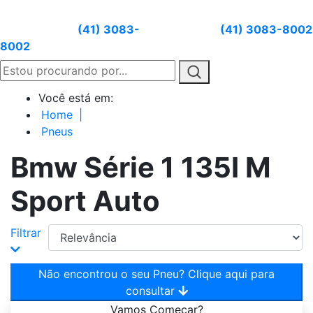
Atendimento:
(41) 3083-
Whatsapp:
(41) 3083-8002
8002
Você está em:
Home
|
Pneus
Bmw Série 1 135I M
Sport Auto
Filtrar
Não encontrou o seu Pneu? Clique aqui para
consultar
Vamos
Começar?