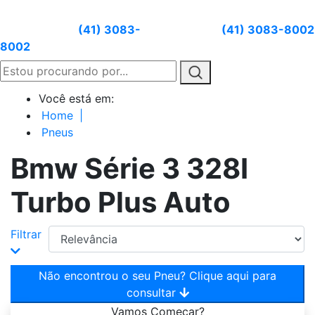
Atendimento:
(41) 3083-
Whatsapp:
(41) 3083-8002
8002
Você está em:
Home
|
Pneus
Bmw Série 3 328I
Turbo Plus Auto
Filtrar
Não encontrou o seu Pneu? Clique aqui para
consultar
Vamos
Começar?