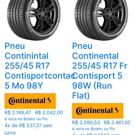
Pneu
Pneu
Continintal
Continental
255/45 R17
255/45 R17 Fr
Contisportcontac
Contisport 5
5 Mo 98Y
98W (Run
Flat)
R$ 2.149,47
R$ 2.042,00
à vista no Boleto ou Pix
R$ 2.590,53
R$ 2.461,00
4x de R$ 537,37 sem
à vista no Boleto ou Pix
juros