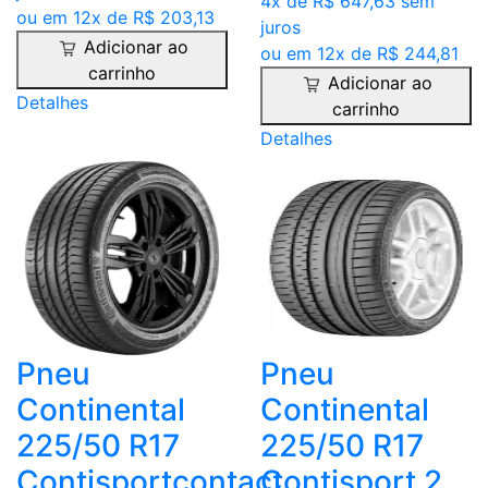
4x de R$ 647,63 sem
ou em 12x de R$ 203,13
juros
Adicionar ao
ou em 12x de R$ 244,81
carrinho
Adicionar ao
Detalhes
carrinho
Detalhes
Pneu
Pneu
Continental
Continental
225/50 R17
225/50 R17
Contisportcontact
Contisport 2