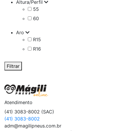
Altura/Perfil
55
60
Aro
R15
R16
Filtrar
Atendimento
(41) 3083-8002 (SAC)
(41) 3083-8002
adm@magilipneus.com.br