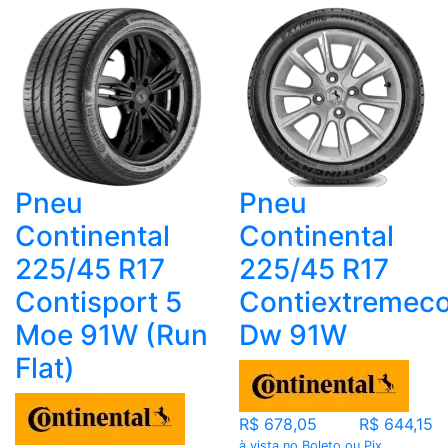
Pneu
Pneu
Continental
Continental
225/45 R17
225/45 R17
Contisport 5
Contiextremeco
Moe 91W (Run
Dw 91W
Flat)
R$ 678,05
R$ 644,15
à vista no Boleto ou Pix