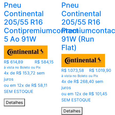
Pneu
Pneu
Continental
Continental
205/55 R16
205/55 R16
Contipremiumcontact
Premiumcontac
5 Ao 91W
91W (Run
Flat)
R$ 614,89
R$ 584,15
à vista no Boleto ou Pix
R$ 1.073,58
R$ 1.019,90
4x de R$ 153,72 sem
à vista no Boleto ou Pix
juros
4x de R$ 268,40 sem
ou em 12x de R$ 58,11
juros
SEM ESTOQUE
ou em 12x de R$ 101,45
SEM ESTOQUE
Detalhes
Detalhes