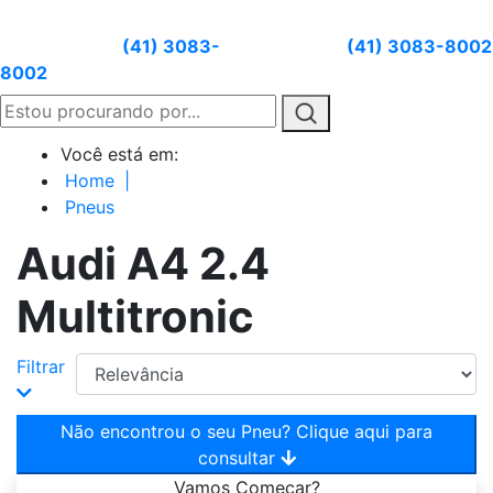
Atendimento:
(41) 3083-
Whatsapp:
(41) 3083-8002
8002
Você está em:
Home
|
Pneus
Audi A4 2.4
Multitronic
Filtrar
Não encontrou o seu Pneu? Clique aqui para
consultar
Vamos
Começar?