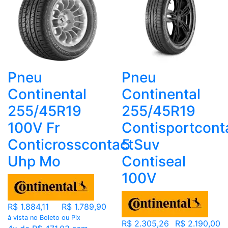
Pneu
Pneu
Continental
Continental
255/45R19
255/45R19
100V Fr
Contisportcont
Conticrosscontact
5 Suv
Uhp Mo
Contiseal
100V
R$ 1.884,11
R$ 1.789,90
à vista no Boleto ou Pix
R$ 2.305,26
R$ 2.190,00