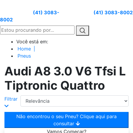
Atendimento:
(41) 3083-
Whatsapp:
(41) 3083-8002
8002
Você está em:
Home
|
Pneus
Audi A8 3.0 V6 Tfsi L
Tiptronic Quattro
Filtrar
Não encontrou o seu Pneu? Clique aqui para
consultar
Vamos
Começar?