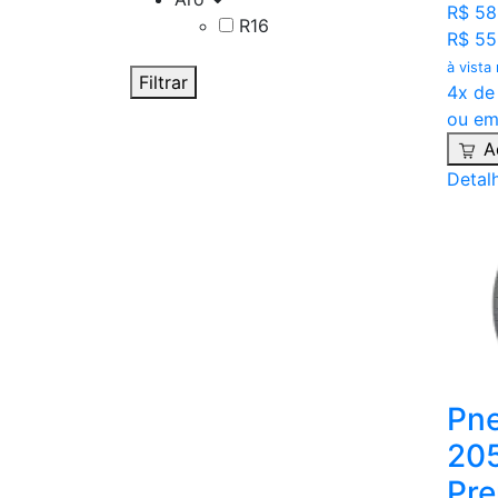
R$ 58
R16
R$ 55
à vista
Filtrar
4x de
ou em
A
Detal
Pne
205
Pr